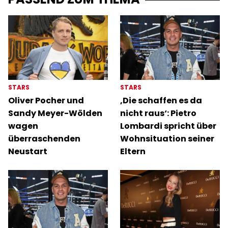
STARS
STARS
Oliver Pocher und
‚Die schaffen es da
Sandy Meyer-Wölden
nicht raus‘: Pietro
wagen
Lombardi spricht über
überraschenden
Wohnsituation seiner
Neustart
Eltern