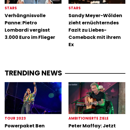
STARS
STARS
Verhängnisvolle
Sandy Meyer-Wölden
Panne: Pietro
zieht ernüchterndes
Lombardi vergisst
Fazit zu Liebes-
3.000 Euro im Flieger
Comeback mit ihrem
Ex
TRENDING NEWS
TOUR 2023
AMBITIONIERTE ZIELE
Powerpaket Ben
Peter Maffay: Jetzt