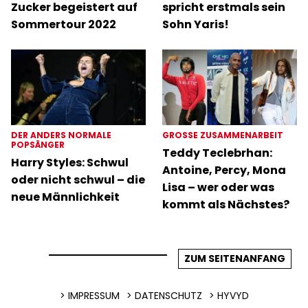
Zucker begeistert auf
spricht erstmals sein
Sommertour 2022
Sohn Yaris!
DER ANDERS NORMALE
GROSSE ZUSAMMENARBEIT
POPSÄNGER
Teddy Teclebrhan:
Harry Styles: Schwul
Antoine, Percy, Mona
oder nicht schwul – die
Lisa – wer oder was
neue Männlichkeit
kommt als Nächstes?
ZUM SEITENANFANG
IMPRESSUM
DATENSCHUTZ
HYVYD