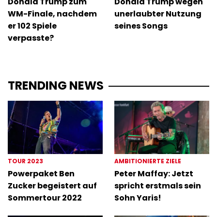
Donald Trump zum
Donald Trump wegen
WM-Finale, nachdem
unerlaubter Nutzung
er 102 Spiele
seines Songs
verpasste?
TRENDING NEWS
TOUR 2023
AMBITIONIERTE ZIELE
Powerpaket Ben
Peter Maffay: Jetzt
Zucker begeistert auf
spricht erstmals sein
Sommertour 2022
Sohn Yaris!