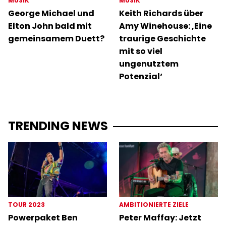
MUSIK
MUSIK
George Michael und
Keith Richards über
Elton John bald mit
Amy Winehouse: ‚Eine
gemeinsamem Duett?
traurige Geschichte
mit so viel
ungenutztem
Potenzial‘
TRENDING NEWS
TOUR 2023
AMBITIONIERTE ZIELE
Powerpaket Ben
Peter Maffay: Jetzt