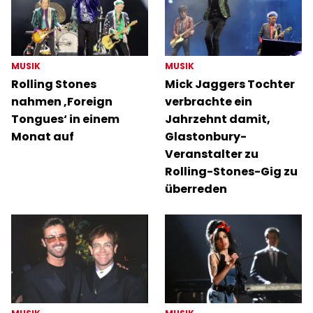
MUSIK
MUSIK
Rolling Stones
Mick Jaggers Tochter
nahmen ‚Foreign
verbrachte ein
Tongues‘ in einem
Jahrzehnt damit,
Monat auf
Glastonbury-
Veranstalter zu
Rolling-Stones-Gig zu
überreden