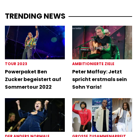
TRENDING NEWS
TOUR 2023
AMBITIONIERTE ZIELE
Powerpaket Ben
Peter Maffay: Jetzt
Zucker begeistert auf
spricht erstmals sein
Sommertour 2022
Sohn Yaris!
DER ANDERS NORMALE
GROSSE ZUSAMMENARBEIT