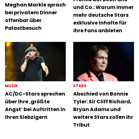
Meghan Markle sprach
und Co.: Warum immer
bei privatem Dinner
mehr deutsche Stars
offenbar über
exklusive Inhalte für
Palastbesuch
ihre Fans anbieten
MUSIK
STARS
AC/DC-Stars sprechen
Abschied von Bonnie
über ihre ‚größte
Tyler: Sir Cliff Richard,
Angst‘ bei Auftritten in
Bryan Adams und
ihren Siebzigern
weitere Stars zollen ihr
Tribut