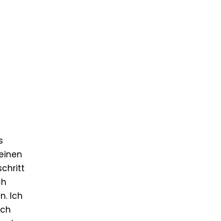
s
 einen
chritt
ch
n. Ich
ich