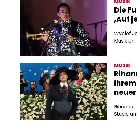
MUSIK
Die F
‚Auf j
Wyclef Je
Musik an.
MUSIK
Rihan
ihrem
neuer
Rihanna a
Studio an