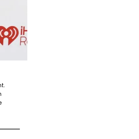
t.
n
e