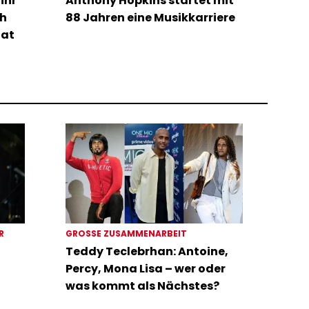
ihr
Anthony Hopkins startet mit
ch
88 Jahren eine Musikkarriere
hat
ER
GROSSE ZUSAMMENARBEIT
Teddy Teclebrhan: Antoine,
Percy, Mona Lisa – wer oder
was kommt als Nächstes?