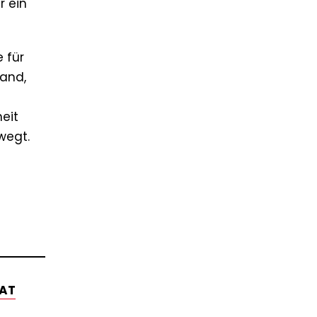
r ein
 für
Band,
eit
wegt.
HAT