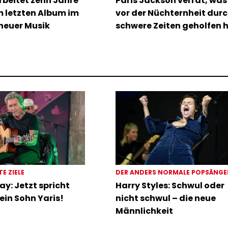
rbeitet zehn Jahre
Paris Jackson verrät, was 
m letzten Album im
vor der Nüchternheit dur
neuer Musik
schwere Zeiten geholfen 
TE ZIELE
DER ANDERS NORMALE POPSÄNG
ay: Jetzt spricht
Harry Styles: Schwul oder
ein Sohn Yaris!
nicht schwul – die neue
Männlichkeit