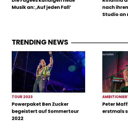
Die Fugees kündigen neue
Rihanna a
Musik an: ‚Auf jeden Fall‘
nach ihre
Studio an 
TRENDING NEWS
TOUR 2023
AMBITIONIER
Powerpaket Ben Zucker
Peter Maff
begeistert auf Sommertour
erstmals s
2022