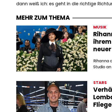
dann weiß ich: es geht in die richtige Richt
MEHR ZUM THEMA
MUSIK
Rihan
ihrem
neuer
Rihanna a
Studio an
STARS
Verhä
Lomba
Fliege