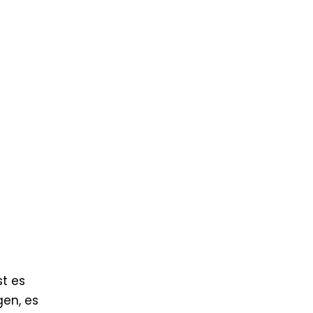
st es
gen, es