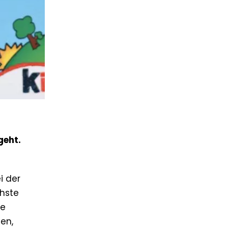
geht.
i der
chste
ie
gen,