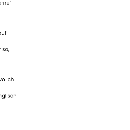
erne“
s
auf
 so,
wo ich
nglisch