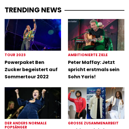
TRENDING NEWS
TOUR 2023
AMBITIONIERTE ZIELE
Powerpaket Ben
Peter Maffay: Jetzt
Zucker begeistert auf
spricht erstmals sein
Sommertour 2022
Sohn Yaris!
DER ANDERS NORMALE
GROSSE ZUSAMMENARBEIT
POPSÄNGER