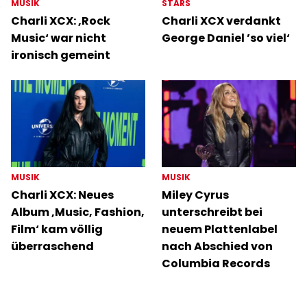
MUSIK
STARS
Charli XCX: ‚Rock
Charli XCX verdankt
Music‘ war nicht
George Daniel ’so viel‘
ironisch gemeint
MUSIK
MUSIK
Charli XCX: Neues
Miley Cyrus
Album ‚Music, Fashion,
unterschreibt bei
Film‘ kam völlig
neuem Plattenlabel
überraschend
nach Abschied von
Columbia Records