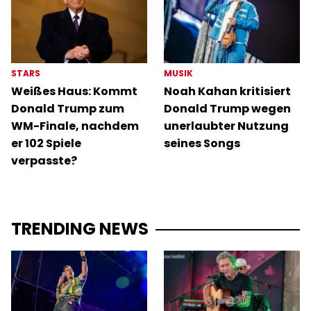
STARS
MUSIK
Weißes Haus: Kommt
Noah Kahan kritisiert
Donald Trump zum
Donald Trump wegen
WM-Finale, nachdem
unerlaubter Nutzung
er 102 Spiele
seines Songs
verpasste?
TRENDING NEWS