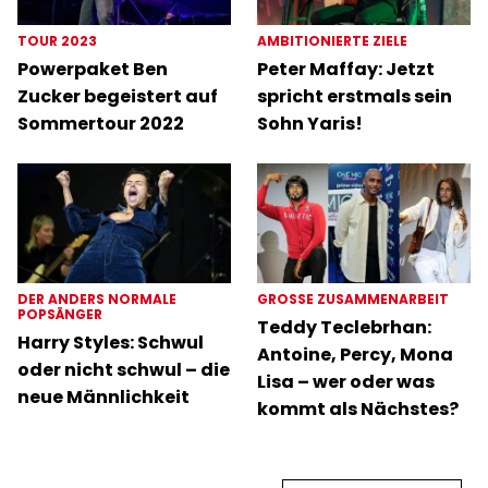
TOUR 2023
AMBITIONIERTE ZIELE
Powerpaket Ben
Peter Maffay: Jetzt
Zucker begeistert auf
spricht erstmals sein
Sommertour 2022
Sohn Yaris!
DER ANDERS NORMALE
GROSSE ZUSAMMENARBEIT
POPSÄNGER
Teddy Teclebrhan:
Harry Styles: Schwul
Antoine, Percy, Mona
oder nicht schwul – die
Lisa – wer oder was
neue Männlichkeit
kommt als Nächstes?