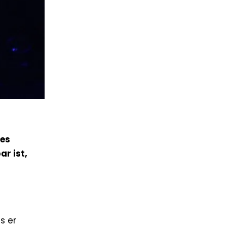
les
ar ist,
s er