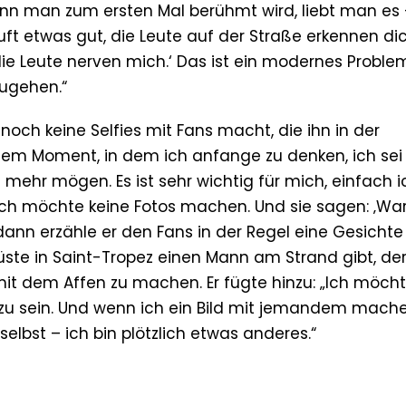
Wenn man zum ersten Mal berühmt wird, liebt man es 
äuft etwas gut, die Leute auf der Straße erkennen di
 die Leute nerven mich.‘ Das ist ein modernes Problem
zugehen.“
och keine Selfies mit Fans macht, die ihn in der
n dem Moment, in dem ich anfange zu denken, ich se
t mehr mögen. Es ist sehr wichtig für mich, einfach i
: Ich möchte keine Fotos machen. Und sie sagen: ‚Wa
 dann erzähle er den Fans in der Regel eine Gesichte
üste in Saint-Tropez einen Mann am Strand gibt, de
mit dem Affen zu machen. Er fügte hinzu: „Ich möch
e zu sein. Und wenn ich ein Bild mit jemandem mache
selbst – ich bin plötzlich etwas anderes.“