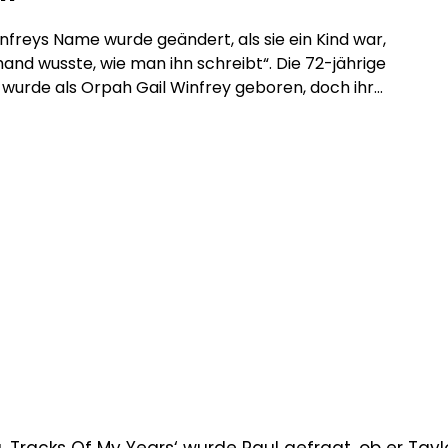
freys Name wurde geändert, als sie ein Kind war,
mand wusste, wie man ihn schreibt“. Die 72-jährige
wurde als Orpah Gail Winfrey geboren, doch ihr
e in ihrer Kindheit zu Oprah geändert, weil die
ise für viel Verwirrung sorgte. Bei einem Auftritt in
ers Video-Podcast ‚Baby, This Is Keke Palmer‘ […]