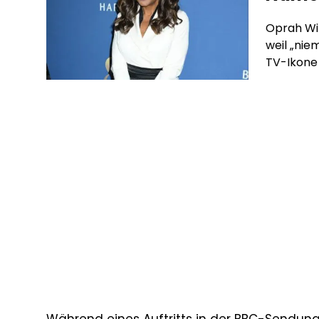
Oprah Win
weil „nie
TV-Ikone 
Name wurd
Schreibwe
Keke Palm