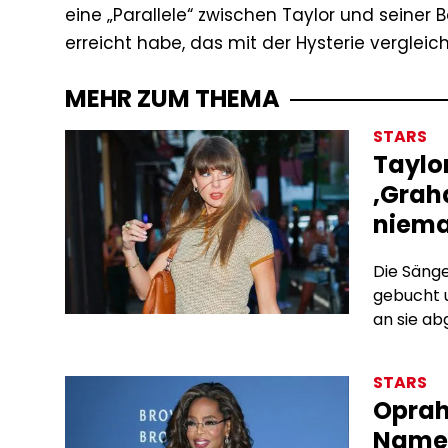
eine „Parallele“ zwischen Taylor und seiner
erreicht habe, das mit der Hysterie vergleic
MEHR ZUM THEMA
STARS
Taylor
‚Grah
niema
Die Sänge
gebucht u
an sie a
STARS
Oprah
Name