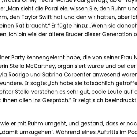
‚Tracks Of My Years‘ wurde Paul gefragt, ob er Tayl
: „Man sieht die Parallele, wissen Sie, den Ruhm un
 den Taylor Swift hat und den wir hatten, aber ic
einen Rat braucht.“ Er fügte hinzu: „Wenn sie danac
ben. Ich bin wie der ältere Bruder dieser Generation 
f einer Party kennengelernt habe, die von seiner Frau
rin Stella McCartney, organisiert wurde und bei de
 Olivia Rodrigo und Sabrina Carpenter anwesend waren
wundere. Er sagte: „Ich habe sie tatsächlich getroffe
hter Stella verstehen es sehr gut, coole Leute auf 
t ihnen allen ins Gespräch.“ Er zeigt sich beeindruck
n, wie er mit Ruhm umgeht, und gestand, dass er na
 „damit umzugehen“. Während eines Auftritts im Po