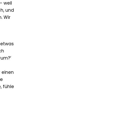
– weil
ch, und
. Wir
i etwas
ch
rum?‘
r einen
te
, fühle