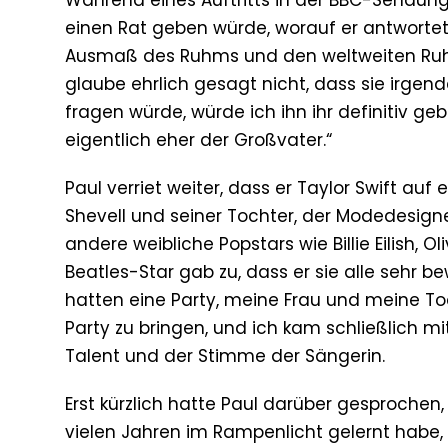
Während eines Auftritts in der BBC-Sendung 
einen Rat geben würde, worauf er antwortete
Ausmaß des Ruhms und den weltweiten Ruhm,
glaube ehrlich gesagt nicht, dass sie irgend
fragen würde, würde ich ihn ihr definitiv ge
eigentlich eher der Großvater.“
Paul verriet weiter, dass er Taylor Swift au
Shevell und seiner Tochter, der Modedesigne
andere weibliche Popstars wie Billie Eilish,
Beatles-Star gab zu, dass er sie alle sehr be
hatten eine Party, meine Frau und meine Toc
Party zu bringen, und ich kam schließlich mi
Talent und der Stimme der Sängerin.
Erst kürzlich hatte Paul darüber gesproche
vielen Jahren im Rampenlicht gelernt habe,