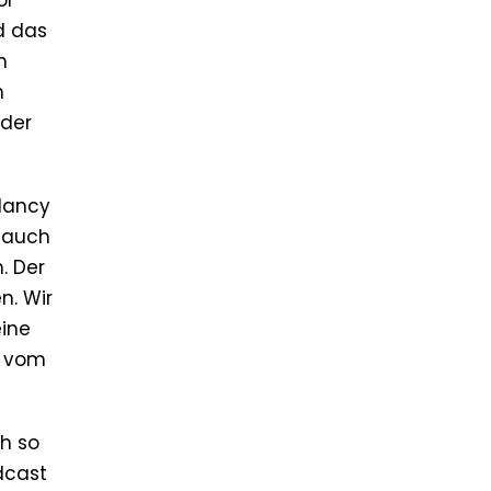
or
d das
h
h
oder
 Nancy
r auch
. Der
n. Wir
eine
t vom
ch so
dcast