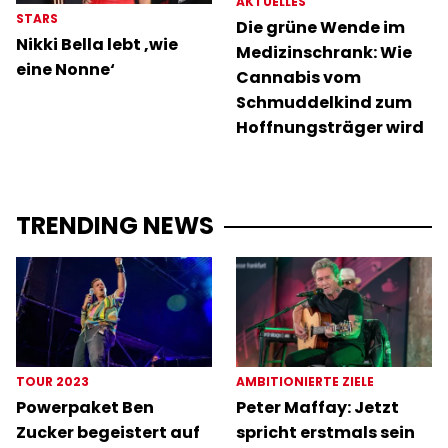
AKTUELLES
STARS
Die grüne Wende im
Nikki Bella lebt ‚wie
Medizinschrank: Wie
eine Nonne‘
Cannabis vom
Schmuddelkind zum
Hoffnungsträger wird
TRENDING NEWS
TOUR 2023
AMBITIONIERTE ZIELE
Powerpaket Ben
Peter Maffay: Jetzt
Zucker begeistert auf
spricht erstmals sein