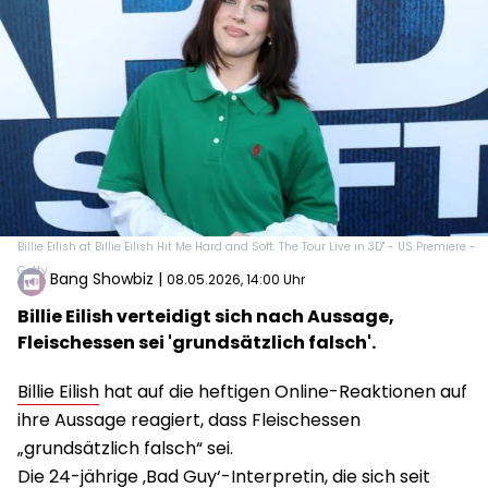
Billie Eilish at Billie Eilish Hit Me Hard and Soft: The Tour Live in 3D" - US Premiere -
Getty
Bang Showbiz
|
08.05.2026, 14:00 Uhr
Billie Eilish verteidigt sich nach Aussage,
Fleischessen sei 'grundsätzlich falsch'.
Billie Eilish
hat auf die heftigen Online-Reaktionen auf
ihre Aussage reagiert, dass Fleischessen
„grundsätzlich falsch“ sei.
Die 24-jährige ‚Bad Guy‘-Interpretin, die sich seit