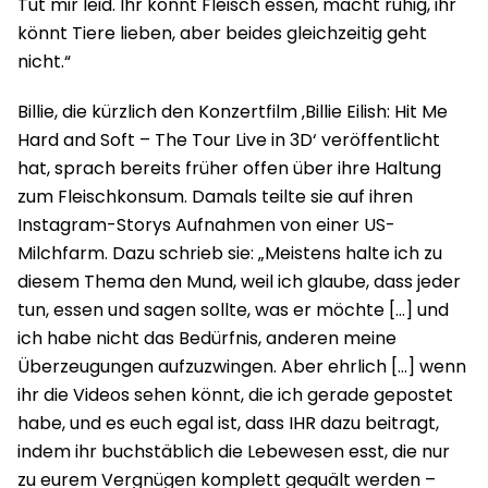
Tut mir leid. Ihr könnt Fleisch essen, macht ruhig, ihr
könnt Tiere lieben, aber beides gleichzeitig geht
nicht.“
Billie, die kürzlich den Konzertfilm ‚Billie Eilish: Hit Me
Hard and Soft – The Tour Live in 3D‘ veröffentlicht
hat, sprach bereits früher offen über ihre Haltung
zum Fleischkonsum. Damals teilte sie auf ihren
Instagram-Storys Aufnahmen von einer US-
Milchfarm. Dazu schrieb sie: „Meistens halte ich zu
diesem Thema den Mund, weil ich glaube, dass jeder
tun, essen und sagen sollte, was er möchte […] und
ich habe nicht das Bedürfnis, anderen meine
Überzeugungen aufzuzwingen. Aber ehrlich […] wenn
ihr die Videos sehen könnt, die ich gerade gepostet
habe, und es euch egal ist, dass IHR dazu beitragt,
indem ihr buchstäblich die Lebewesen esst, die nur
zu eurem Vergnügen komplett gequält werden –