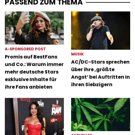
PASSEND ZUM THEMA
A-SPONSORED POST
MUSIK
Promis auf BestFans
AC/DC-Stars sprechen
und Co.: Warum immer
über ihre ‚größte
mehr deutsche Stars
Angst‘ bei Auftritten in
exklusive Inhalte für
ihren Siebzigern
ihre Fans anbieten