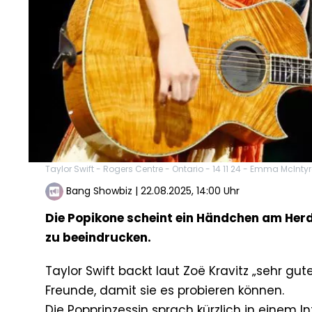
Taylor Swift - Rogers Centre - Ontario - 14 11 24 - Emma McInty
Bang Showbiz
|
22.08.2025, 14:00 Uhr
Die Popikone scheint ein Händchen am Her
zu beeindrucken.
Taylor Swift backt laut Zoë Kravitz „sehr gu
Freunde, damit sie es probieren können.
Die Popprinzessin sprach kürzlich in einem I