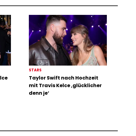
STARS
lce
Taylor Swift nach Hochzeit
mit Travis Kelce ‚glücklicher
denn je‘