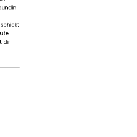
reundin
eschickt
gute
t dir