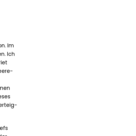
on. Im
n. Ich
iet
eere-
t
inen
eses
erteig-
efs