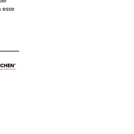
der
h esse
OCHEN‘