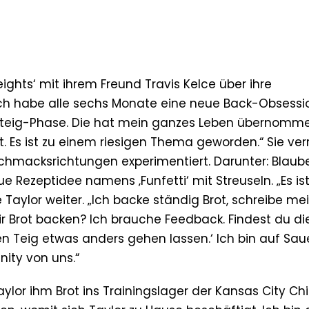
eights‘ mit ihrem Freund Travis Kelce über ihre
Ich habe alle sechs Monate eine neue Back-Obsessi
erteig-Phase. Die hat mein ganzes Leben übernomme
t. Es ist zu einem riesigen Thema geworden.“ Sie verr
hmacksrichtungen experimentiert. Darunter: Blaub
ue Rezeptidee namens ‚Funfetti‘ mit Streuseln. „Es is
e Taylor weiter. „Ich backe ständig Brot, schreibe me
ir Brot backen? Ich brauche Feedback. Findest du di
n Teig etwas anders gehen lassen.‘ Ich bin auf Sau
ity von uns.“
ylor ihm Brot ins Trainingslager der Kansas City Chi