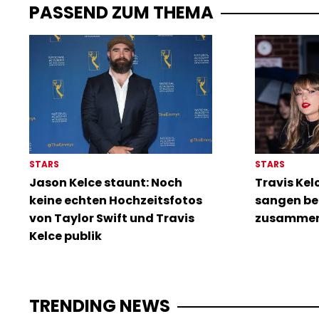
PASSEND ZUM THEMA
STARS
STARS
Jason Kelce staunt: Noch
Travis Kel
keine echten Hochzeitsfotos
sangen be
von Taylor Swift und Travis
zusamme
Kelce publik
TRENDING NEWS