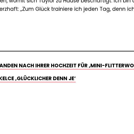
en, womit sich Taylor zu Hause beschäftigt. Ich bin 
erzhaft: „Zum Glück trainiere ich jeden Tag, denn ic
ANDEN NACH IHRER HOCHZEIT FÜR ‚MINI-FLITTERW
ELCE ‚GLÜCKLICHER DENN JE‘