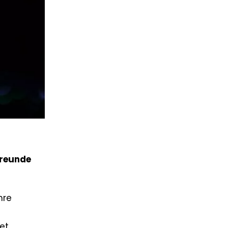
Freunde
hre
et