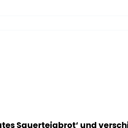
utes Sauerteigbrot‘ und versch