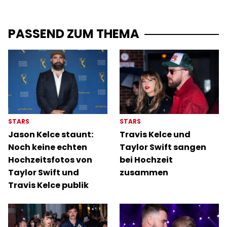
PASSEND ZUM THEMA
STARS
STARS
Jason Kelce staunt:
Travis Kelce und
Noch keine echten
Taylor Swift sangen
Hochzeitsfotos von
bei Hochzeit
Taylor Swift und
zusammen
Travis Kelce publik