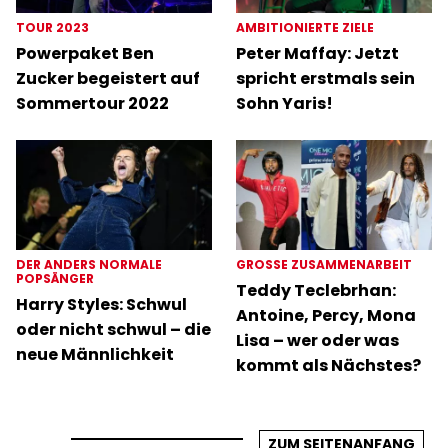
TOUR 2023
AMBITIONIERTE ZIELE
Powerpaket Ben
Peter Maffay: Jetzt
Zucker begeistert auf
spricht erstmals sein
Sommertour 2022
Sohn Yaris!
DER ANDERS NORMALE
GROSSE ZUSAMMENARBEIT
POPSÄNGER
Teddy Teclebrhan:
Harry Styles: Schwul
Antoine, Percy, Mona
oder nicht schwul – die
Lisa – wer oder was
neue Männlichkeit
kommt als Nächstes?
ZUM SEITENANFANG