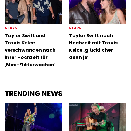
STARS
STARS
Taylor Swift und
Taylor Swift nach
Travis Kelce
Hochzeit mit Travis
verschwanden nach
Kelce ‚glücklicher
ihrer Hochzeit für
denn je‘
‚Mini-Flitterwochen‘
TRENDING NEWS