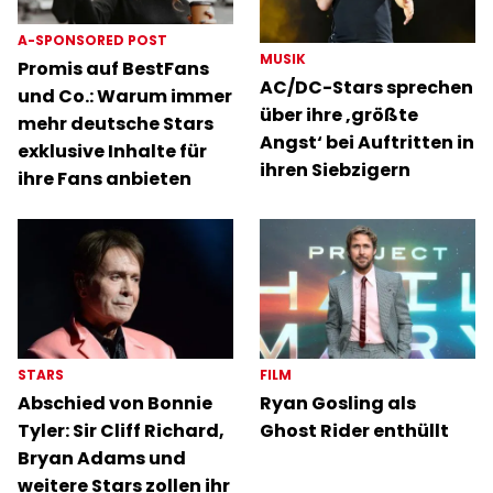
A-SPONSORED POST
MUSIK
Promis auf BestFans
AC/DC-Stars sprechen
und Co.: Warum immer
über ihre ‚größte
mehr deutsche Stars
Angst‘ bei Auftritten in
exklusive Inhalte für
ihren Siebzigern
ihre Fans anbieten
STARS
FILM
Abschied von Bonnie
Ryan Gosling als
Tyler: Sir Cliff Richard,
Ghost Rider enthüllt
Bryan Adams und
weitere Stars zollen ihr