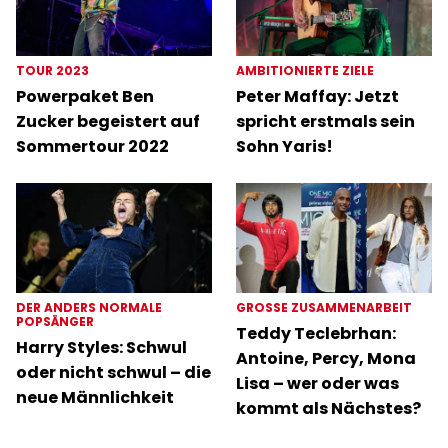
TOUR 2023
AMBITIONIERTE ZIELE
Powerpaket Ben
Peter Maffay: Jetzt
Zucker begeistert auf
spricht erstmals sein
Sommertour 2022
Sohn Yaris!
DER ANDERS NORMALE
GROSSE ZUSAMMENARBEIT
POPSÄNGER
Teddy Teclebrhan:
Harry Styles: Schwul
Antoine, Percy, Mona
oder nicht schwul – die
Lisa – wer oder was
neue Männlichkeit
kommt als Nächstes?