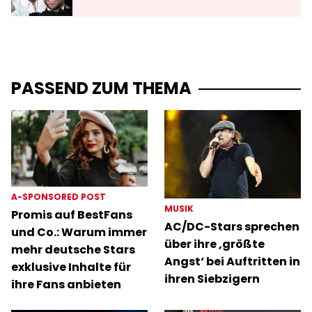
PASSEND ZUM THEMA
A-SPONSORED POST
MUSIK
Promis auf BestFans
AC/DC-Stars sprechen
und Co.: Warum immer
über ihre ‚größte
mehr deutsche Stars
Angst‘ bei Auftritten in
exklusive Inhalte für
ihren Siebzigern
ihre Fans anbieten