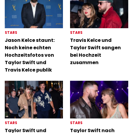
STARS
STARS
Jason Kelce staunt:
Travis Kelce und
Noch keine echten
Taylor Swift sangen
Hochzeitsfotos von
bei Hochzeit
Taylor Swift und
zusammen
Travis Kelce publik
STARS
STARS
Taylor Swift und
Taylor Swift nach