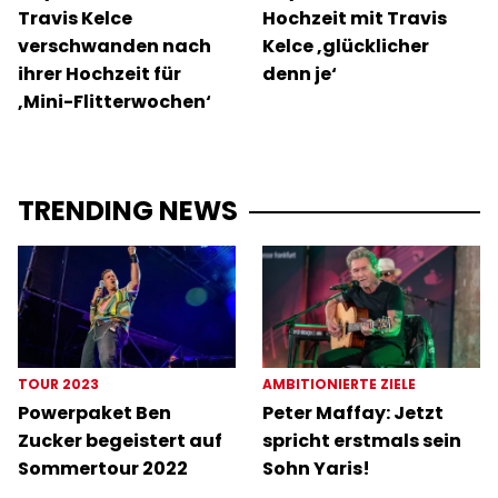
Travis Kelce
Hochzeit mit Travis
verschwanden nach
Kelce ‚glücklicher
ihrer Hochzeit für
denn je‘
‚Mini-Flitterwochen‘
TRENDING NEWS
TOUR 2023
AMBITIONIERTE ZIELE
Powerpaket Ben
Peter Maffay: Jetzt
Zucker begeistert auf
spricht erstmals sein
Sommertour 2022
Sohn Yaris!