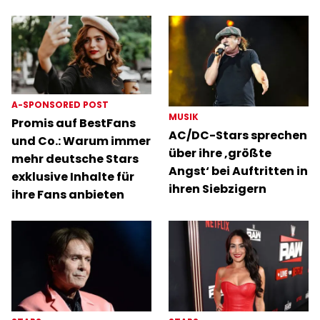
A-SPONSORED POST
MUSIK
Promis auf BestFans
AC/DC-Stars sprechen
und Co.: Warum immer
über ihre ‚größte
mehr deutsche Stars
Angst‘ bei Auftritten in
exklusive Inhalte für
ihren Siebzigern
ihre Fans anbieten