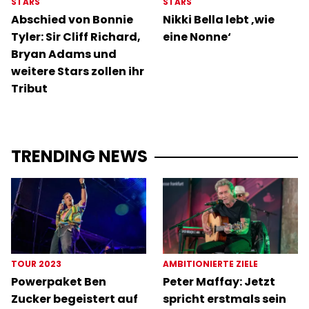
STARS
STARS
Abschied von Bonnie
Nikki Bella lebt ‚wie
Tyler: Sir Cliff Richard,
eine Nonne‘
Bryan Adams und
weitere Stars zollen ihr
Tribut
TRENDING NEWS
TOUR 2023
AMBITIONIERTE ZIELE
Powerpaket Ben
Peter Maffay: Jetzt
Zucker begeistert auf
spricht erstmals sein