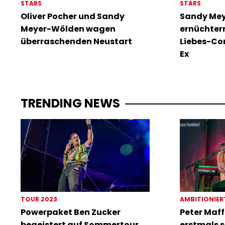
STARS
STARS
Oliver Pocher und Sandy
Sandy Mey
Meyer-Wölden wagen
ernüchtern
überraschenden Neustart
Liebes-Co
Ex
TRENDING NEWS
TOUR 2023
AMBITIONIER
Powerpaket Ben Zucker
Peter Maff
begeistert auf Sommertour
erstmals s