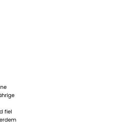
ine
ährige
 fiel
ßerdem