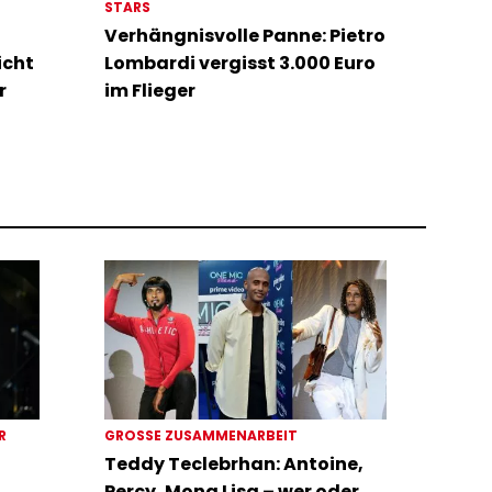
STARS
Verhängnisvolle Panne: Pietro
icht
Lombardi vergisst 3.000 Euro
r
im Flieger
ER
GROSSE ZUSAMMENARBEIT
Teddy Teclebrhan: Antoine,
Percy, Mona Lisa – wer oder