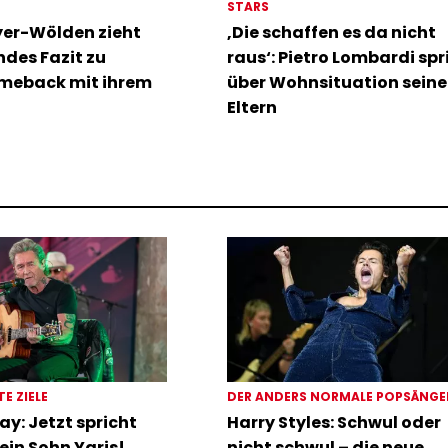
STARS
er-Wölden zieht
‚Die schaffen es da nicht
des Fazit zu
raus‘: Pietro Lombardi spr
meback mit ihrem
über Wohnsituation seine
Eltern
TE ZIELE
DER ANDERS NORMALE POPSÄNG
ay: Jetzt spricht
Harry Styles: Schwul oder
ein Sohn Yaris!
nicht schwul – die neue