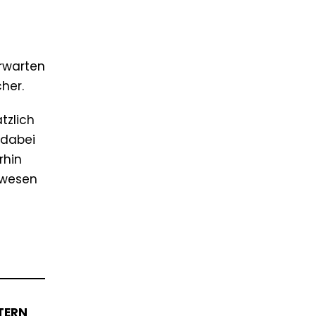
rwarten
her.
tzlich
 dabei
rhin
ewesen
TERN