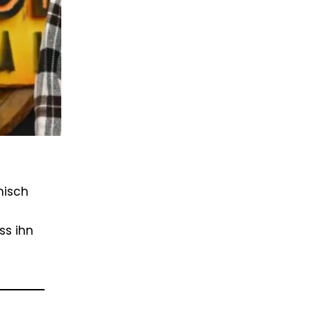
nisch
ss ihn