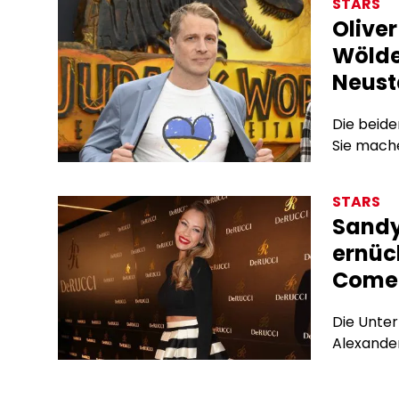
STARS
Olive
Wölde
Neust
Die beid
Sie mach
STARS
Sandy
ernüch
Comeb
Die Unter
Alexander