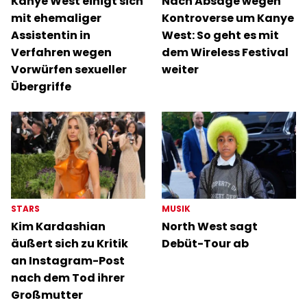
Kanye West einigt sich
Nach Absage wegen
mit ehemaliger
Kontroverse um Kanye
Assistentin in
West: So geht es mit
Verfahren wegen
dem Wireless Festival
Vorwürfen sexueller
weiter
Übergriffe
STARS
MUSIK
Kim Kardashian
North West sagt
äußert sich zu Kritik
Debüt-Tour ab
an Instagram-Post
nach dem Tod ihrer
Großmutter