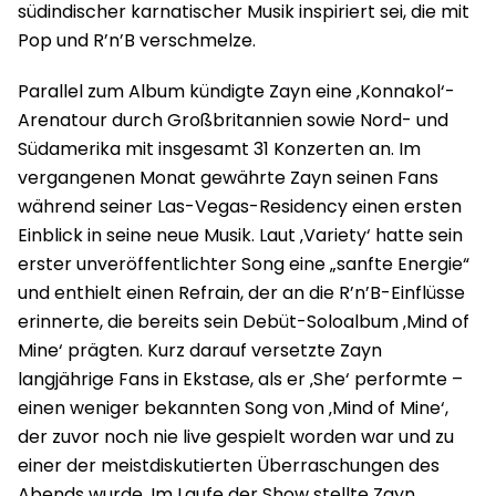
südindischer karnatischer Musik inspiriert sei, die mit
Pop und R’n’B verschmelze.
Parallel zum Album kündigte Zayn eine ‚Konnakol‘-
Arenatour durch Großbritannien sowie Nord- und
Südamerika mit insgesamt 31 Konzerten an. Im
vergangenen Monat gewährte Zayn seinen Fans
während seiner Las-Vegas-Residency einen ersten
Einblick in seine neue Musik. Laut ‚Variety‘ hatte sein
erster unveröffentlichter Song eine „sanfte Energie“
und enthielt einen Refrain, der an die R’n’B-Einflüsse
erinnerte, die bereits sein Debüt-Soloalbum ‚Mind of
Mine‘ prägten. Kurz darauf versetzte Zayn
langjährige Fans in Ekstase, als er ‚She‘ performte –
einen weniger bekannten Song von ‚Mind of Mine‘,
der zuvor noch nie live gespielt worden war und zu
einer der meistdiskutierten Überraschungen des
Abends wurde. Im Laufe der Show stellte Zayn