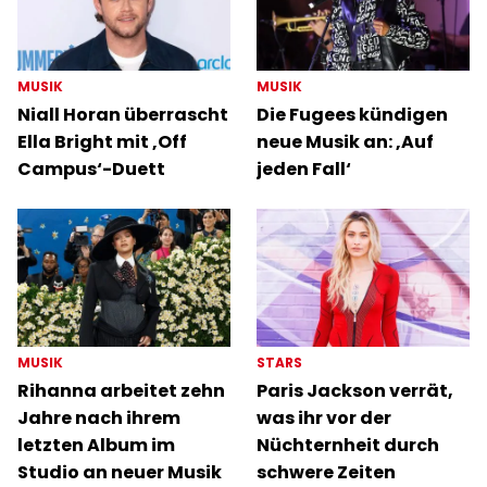
MUSIK
MUSIK
Niall Horan überrascht
Die Fugees kündigen
Ella Bright mit ‚Off
neue Musik an: ‚Auf
Campus‘-Duett
jeden Fall‘
MUSIK
STARS
Rihanna arbeitet zehn
Paris Jackson verrät,
Jahre nach ihrem
was ihr vor der
letzten Album im
Nüchternheit durch
Studio an neuer Musik
schwere Zeiten