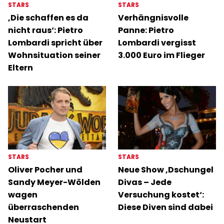
STARS
STARS
‚Die schaffen es da
Verhängnisvolle
nicht raus‘: Pietro
Panne: Pietro
Lombardi spricht über
Lombardi vergisst
Wohnsituation seiner
3.000 Euro im Flieger
Eltern
STARS
STARS
Oliver Pocher und
Neue Show ‚Dschungel
Sandy Meyer-Wölden
Divas – Jede
wagen
Versuchung kostet‘:
überraschenden
Diese Diven sind dabei
Neustart