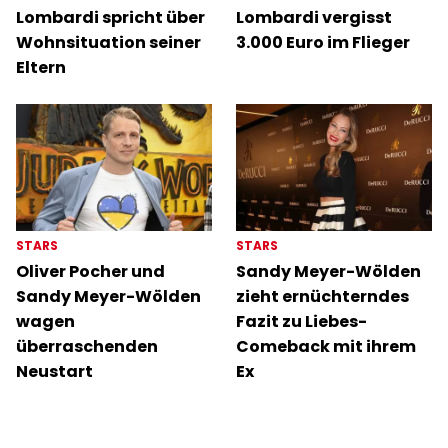
Lombardi spricht über
Lombardi vergisst
Wohnsituation seiner
3.000 Euro im Flieger
Eltern
STARS
STARS
Oliver Pocher und
Sandy Meyer-Wölden
Sandy Meyer-Wölden
zieht ernüchterndes
wagen
Fazit zu Liebes-
überraschenden
Comeback mit ihrem
Neustart
Ex