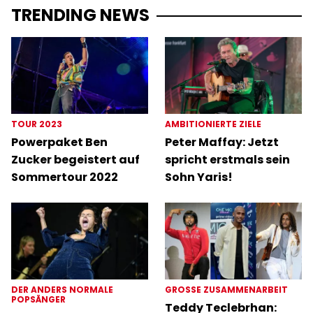
TRENDING NEWS
TOUR 2023
AMBITIONIERTE ZIELE
Powerpaket Ben
Peter Maffay: Jetzt
Zucker begeistert auf
spricht erstmals sein
Sommertour 2022
Sohn Yaris!
DER ANDERS NORMALE
GROSSE ZUSAMMENARBEIT
POPSÄNGER
Teddy Teclebrhan: