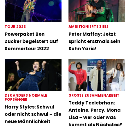
TOUR 2023
AMBITIONIERTE ZIELE
Powerpaket Ben
Peter Maffay: Jetzt
Zucker begeistert auf
spricht erstmals sein
Sommertour 2022
Sohn Yaris!
DER ANDERS NORMALE
GROSSE ZUSAMMENARBEIT
POPSÄNGER
Teddy Teclebrhan:
Harry Styles: Schwul
Antoine, Percy, Mona
oder nicht schwul – die
Lisa – wer oder was
neue Männlichkeit
kommt als Nächstes?