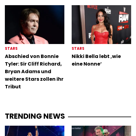
STARS
STARS
Abschied von Bonnie
Nikki Bella lebt ‚wie
Tyler: Sir Cliff Richard,
eine Nonne‘
Bryan Adams und
weitere Stars zollen ihr
Tribut
TRENDING NEWS