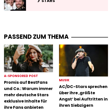
STARS
PASSEND ZUM THEMA
A-SPONSORED POST
MUSIK
Promis auf BestFans
AC/DC-Stars sprechen
und Co.: Warum immer
über ihre ‚größte
mehr deutsche Stars
Angst‘ bei Auftritten in
exklusive Inhalte für
ihren Siebzigern
ihre Fans anbieten