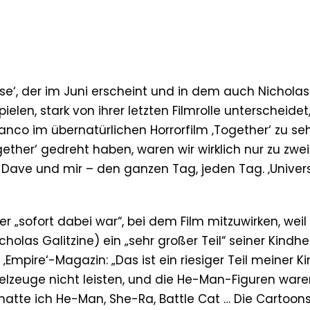
erse‘, der im Juni erscheint und in dem auch Nicholas
elen, stark von ihrer letzten Filmrolle unterscheidet,
co im übernatürlichen Horrorfilm ‚Together‘ zu se
ogether‘ gedreht haben, waren wir wirklich nur zu zwei
Dave und mir – den ganzen Tag, jeden Tag. ‚Univer
 er „sofort dabei war“, bei dem Film mitzuwirken, weil
olas Galitzine) ein „sehr großer Teil“ seiner Kindhe
mpire‘-Magazin: „Das ist ein riesiger Teil meiner Ki
pielzeuge nicht leisten, und die He-Man-Figuren war
o hatte ich He-Man, She-Ra, Battle Cat … Die Cartoo