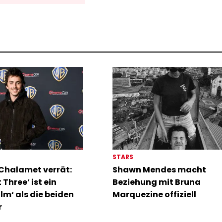
STARS
Chalamet verrät:
Shawn Mendes macht
 Three‘ ist ein
Beziehung mit Bruna
ilm‘ als die beiden
Marquezine offiziell
r