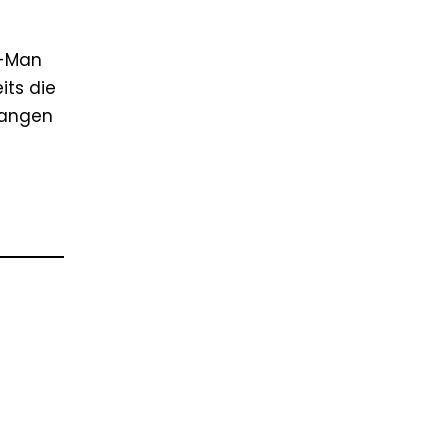
e-Man
its die
gangen