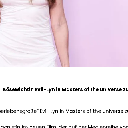
' Bösewichtin Evil-Lyn in Masters of the Universe z
berlebensgroße“ Evil-Lyn in Masters of the Universe z
agonistin im neuen Film, der auf der Medienreihe vo