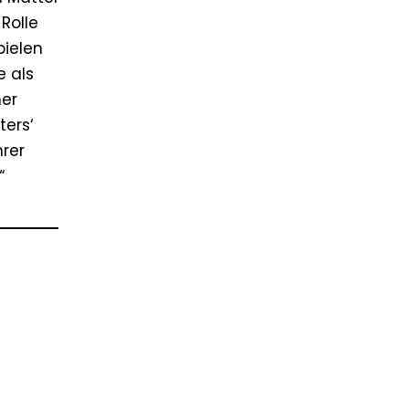
Rolle
pielen
e als
her
ters‘
hrer
“