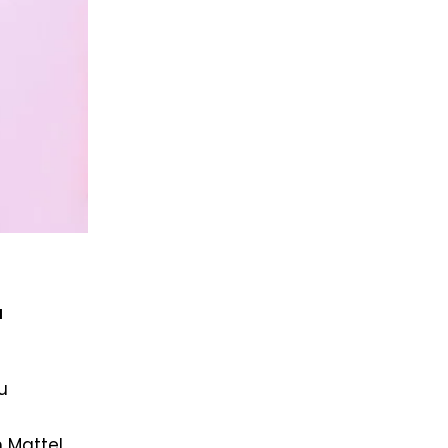
u
u
n Mattel