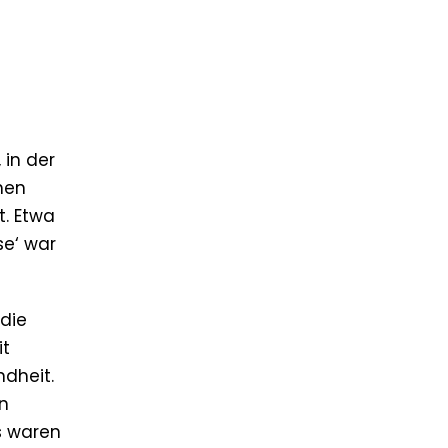
 in der
hen
t. Etwa
se‘ war
 die
it
ndheit.
en
ns waren