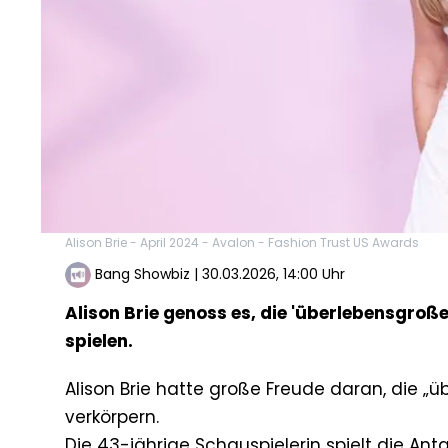
Alison Brie - April 2024 - Avalon - Fashion Trust US Awards
Bang Showbiz
|
30.03.2026, 14:00 Uhr
Alison Brie genoss es, die 'überlebensgroße
spielen.
Alison Brie hatte große Freude daran, die „ü
verkörpern.
Die 43-jährige Schauspielerin spielt die Ant