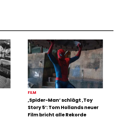
FILM
‚Spider-Man‘ schlägt ‚Toy
Story 5‘: Tom Hollands neuer
Film bricht alle Rekorde