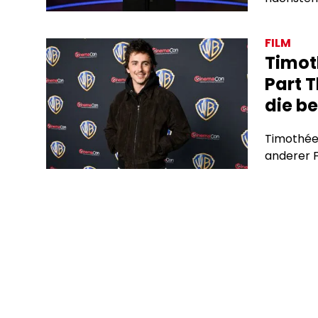
FILM
Timot
Part T
die b
Timothée 
anderer F