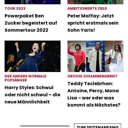
TOUR 2023
AMBITIONIERTE ZIELE
Powerpaket Ben
Peter Maffay: Jetzt
Zucker begeistert auf
spricht erstmals sein
Sommertour 2022
Sohn Yaris!
DER ANDERS NORMALE
GROSSE ZUSAMMENARBEIT
POPSÄNGER
Teddy Teclebrhan:
Harry Styles: Schwul
Antoine, Percy, Mona
oder nicht schwul – die
Lisa – wer oder was
neue Männlichkeit
kommt als Nächstes?
ZUM SEITENANFANG