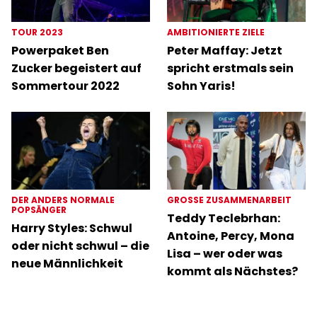
TOUR 2023
AMBITIONIERTE ZIELE
Powerpaket Ben
Peter Maffay: Jetzt
Zucker begeistert auf
spricht erstmals sein
Sommertour 2022
Sohn Yaris!
DER ANDERS NORMALE
GROSSE ZUSAMMENARBEIT
POPSÄNGER
Teddy Teclebrhan:
Harry Styles: Schwul
Antoine, Percy, Mona
oder nicht schwul – die
Lisa – wer oder was
neue Männlichkeit
kommt als Nächstes?