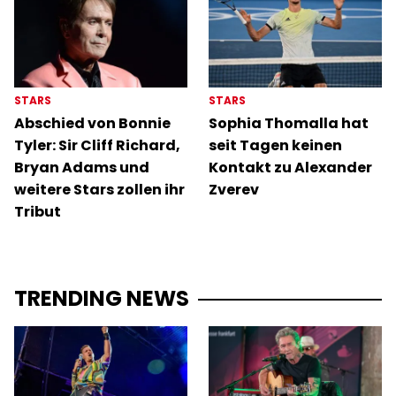
STARS
STARS
Abschied von Bonnie
Sophia Thomalla hat
Tyler: Sir Cliff Richard,
seit Tagen keinen
Bryan Adams und
Kontakt zu Alexander
weitere Stars zollen ihr
Zverev
Tribut
TRENDING NEWS