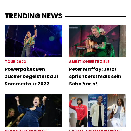
TRENDING NEWS
TOUR 2023
AMBITIONIERTE ZIELE
Powerpaket Ben
Peter Maffay: Jetzt
Zucker begeistert auf
spricht erstmals sein
Sommertour 2022
Sohn Yaris!
DER ANDERS NORMALE
GROSSE ZUSAMMENARBEIT