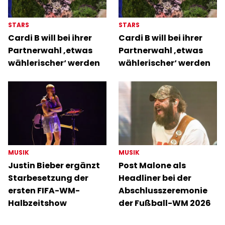
STARS
STARS
Cardi B will bei ihrer
Cardi B will bei ihrer
Partnerwahl ‚etwas
Partnerwahl ‚etwas
wählerischer‘ werden
wählerischer‘ werden
MUSIK
MUSIK
Justin Bieber ergänzt
Post Malone als
Starbesetzung der
Headliner bei der
ersten FIFA-WM-
Abschlusszeremonie
Halbzeitshow
der Fußball-WM 2026