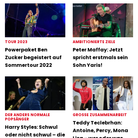
TOUR 2023
AMBITIONIERTE ZIELE
Powerpaket Ben
Peter Maffay: Jetzt
Zucker begeistert auf
spricht erstmals sein
Sommertour 2022
Sohn Yaris!
DER ANDERS NORMALE
GROSSE ZUSAMMENARBEIT
POPSÄNGER
Teddy Teclebrhan:
Harry Styles: Schwul
Antoine, Percy, Mona
oder nicht schwul – die