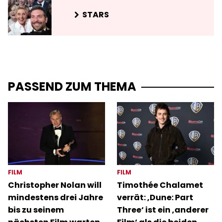
STARS
PASSEND ZUM THEMA
FILM
FILM
Christopher Nolan will
Timothée Chalamet
mindestens drei Jahre
verrät: ‚Dune: Part
bis zu seinem
Three‘ ist ein ‚anderer