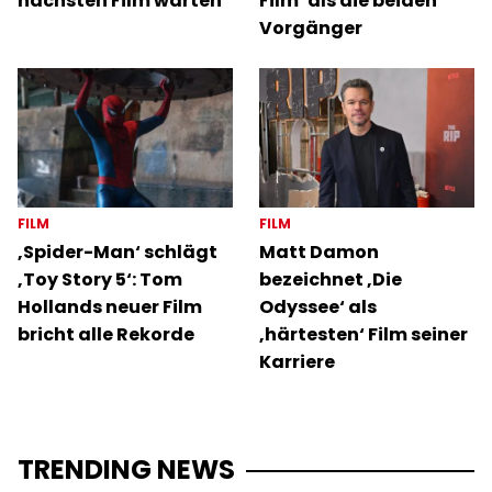
nächsten Film warten
Film‘ als die beiden
Vorgänger
FILM
FILM
‚Spider-Man‘ schlägt
Matt Damon
‚Toy Story 5‘: Tom
bezeichnet ‚Die
Hollands neuer Film
Odyssee‘ als
bricht alle Rekorde
‚härtesten‘ Film seiner
Karriere
TRENDING NEWS