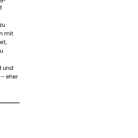
t
zu
n mit
et,
zu
d und
 – eher