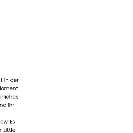
t in der
 Moment
hnliches
nd ihr
iew: Es
‚Little