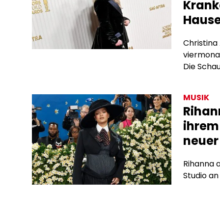
Krank
Haus
Christina
viermona
Die Schau
diagnostiz
eingelief
MUSIK
die 54-Jä
Rihan
es „gut g
ihrem
Kampf ge
neuer
Rihanna a
Studio an