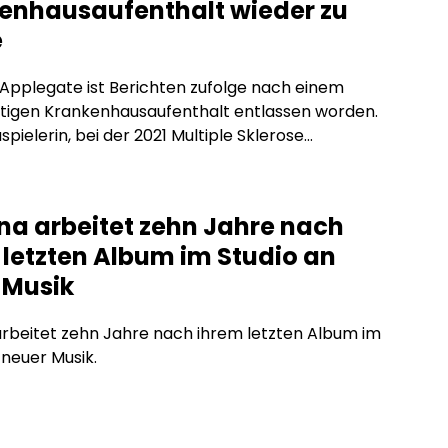
enhausaufenthalt wieder zu
e
 Applegate ist Berichten zufolge nach einem
tigen Krankenhausaufenthalt entlassen worden.
spielerin, bei der 2021 Multiple Sklerose
iert wurde, soll im März in eine Klinik in Los Angeles
ert worden sein. Wie ‚TMZ.com‘ nun berichtet, durfte
hrige inzwischen nach Hause zurückkehren. Ihr soll
na arbeitet zehn Jahre nach
ehen“. Ob der Krankenhausaufenthalt mit ihrem
 letzten Album im Studio an
gen […]
 Musik
rbeitet zehn Jahre nach ihrem letzten Album im
 neuer Musik.