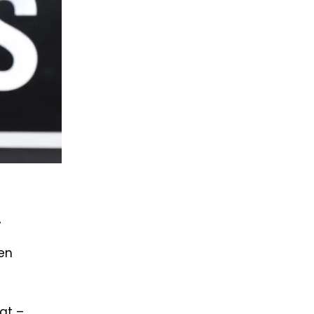
.
nen
gt –