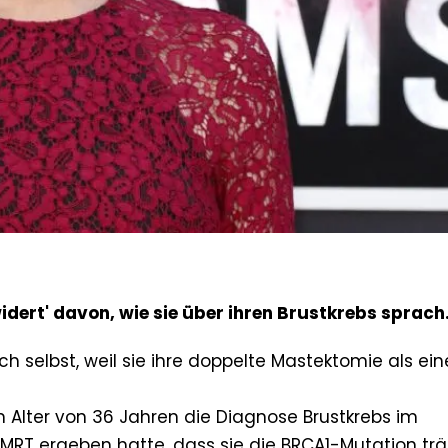
dert' davon, wie sie über ihren Brustkrebs sprach
h selbst, weil sie ihre doppelte Mastektomie als ei
im Alter von 36 Jahren die Diagnose Brustkrebs im
RT ergeben hatte, dass sie die BRCA1-Mutation trä