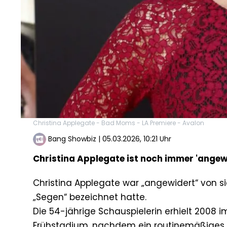
Christina Applegate - Bad Moms - LA Premiere - Avalon
Bang Showbiz
|
05.03.2026, 10:21 Uhr
Christina Applegate ist noch immer 'angewi
Christina Applegate war „angewidert“ von sic
„Segen“ bezeichnet hatte.
Die 54-jährige Schauspielerin erhielt 2008 
Frühstadium, nachdem ein routinemäßiges M