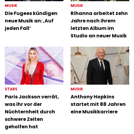
MUSIK
MUSIK
Die Fugees kündigen
Rihanna arbeitet zehn
neue Musik an: ‚Auf
Jahre nach ihrem
jeden Fall‘
letzten Album im
Studio an neuer Musik
STARS
MUSIK
Paris Jackson verrät,
Anthony Hopkins
was ihr vor der
startet mit 88 Jahren
Nüchternheit durch
eine Musikkarriere
schwere Zeiten
geholfen hat