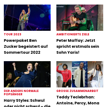
TOUR 2023
AMBITIONIERTE ZIELE
Powerpaket Ben
Peter Maffay: Jetzt
Zucker begeistert auf
spricht erstmals sein
Sommertour 2022
Sohn Yaris!
DER ANDERS NORMALE
GROSSE ZUSAMMENARBEIT
POPSÄNGER
Teddy Teclebrhan:
Harry Styles: Schwul
Antoine, Percy, Mona
oder nicht schwul – die