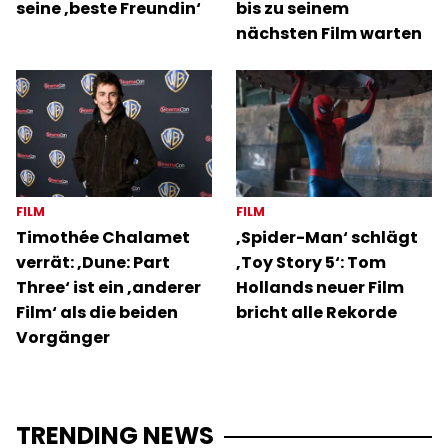
seine ‚beste Freundin‘
bis zu seinem
nächsten Film warten
FILM
FILM
Timothée Chalamet
‚Spider-Man‘ schlägt
verrät: ‚Dune: Part
‚Toy Story 5‘: Tom
Three‘ ist ein ‚anderer
Hollands neuer Film
Film‘ als die beiden
bricht alle Rekorde
Vorgänger
TRENDING NEWS