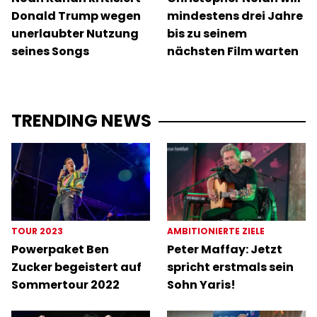
Donald Trump wegen
mindestens drei Jahre
unerlaubter Nutzung
bis zu seinem
seines Songs
nächsten Film warten
TRENDING NEWS
TOUR 2023
AMBITIONIERTE ZIELE
Powerpaket Ben
Peter Maffay: Jetzt
Zucker begeistert auf
spricht erstmals sein
Sommertour 2022
Sohn Yaris!