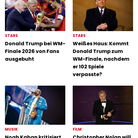
STARS
STARS
Donald Trump bei WM-
Weißes Haus: Kommt
Finale 2026 von Fans
Donald Trump zum
ausgebuht
WM-Finale, nachdem
er 102 Spiele
verpasste?
MUSIK
FILM
Noah Kahan kritisiert
Christopher Nolan will