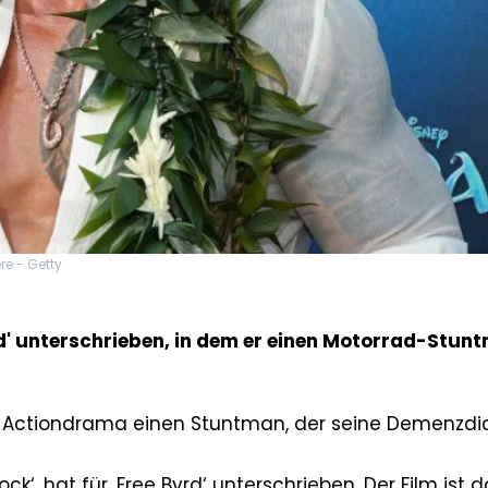
e - Getty
rd' unterschrieben, in dem er einen Motorrad-Stun
n Actiondrama einen Stuntman, der seine Demenzd
k‘, hat für ‚Free Byrd‘ unterschrieben. Der Film ist 