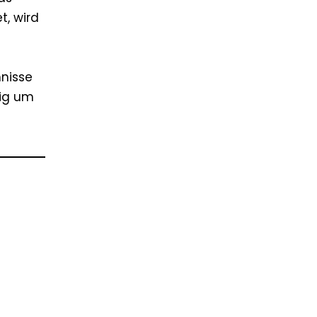
t, wird
mnisse
tig um