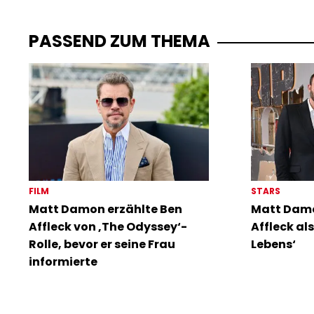
PASSEND ZUM THEMA
FILM
STARS
Matt Damon erzählte Ben
Matt Damo
Affleck von ‚The Odyssey‘-
Affleck al
Rolle, bevor er seine Frau
Lebens‘
informierte