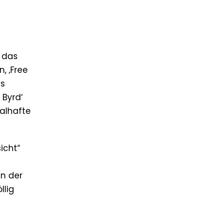
l das
, ‚Free
es
 Byrd‘
salhafte
icht“
nn der
llig