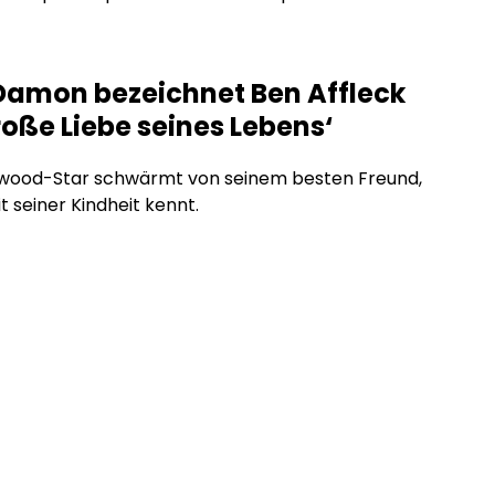
lm unter der Regie von Sir Christopher Nolan an der
 Tom Holland, Anne Hathaway, Robert Pattinson,
ong’o, Samantha Morton, Zendaya und Charlize
Damon bezeichnet Ben Affleck
t. Matt […]
roße Liebe seines Lebens‘
ywood-Star schwärmt von seinem besten Freund,
t seiner Kindheit kennt.