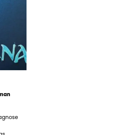
tman
iagnose
das