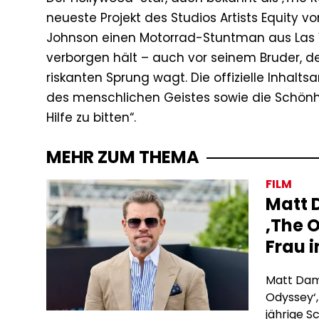
neueste Projekt des Studios Artists Equity v
Johnson einen Motorrad-Stuntman aus Las V
verborgen hält – auch vor seinem Bruder, der
riskanten Sprung wagt. Die offizielle Inhal
des menschlichen Geistes sowie die Schönhe
Hilfe zu bitten“.
MEHR ZUM THEMA
FILM
Matt 
‚The O
Frau 
Matt Damo
Odyssey‘,
jährige S