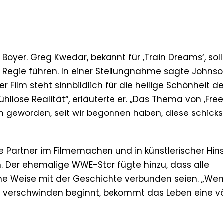
oyer. Greg Kwedar, bekannt für ‚Train Dreams‘, sol
 Regie führen. In einer Stellungnahme sagte Johnson
Der Film steht sinnbildlich für die heilige Schönheit d
llose Realität“, erläuterte er. „Das Thema von ‚Free
ch geworden, seit wir begonnen haben, diese schick
he Partner im Filmemachen und in künstlerischer Hins
en. Der ehemalige WWE-Star fügte hinzu, dass alle
liche Weise mit der Geschichte verbunden seien. „We
 verschwinden beginnt, bekommt das Leben eine vö