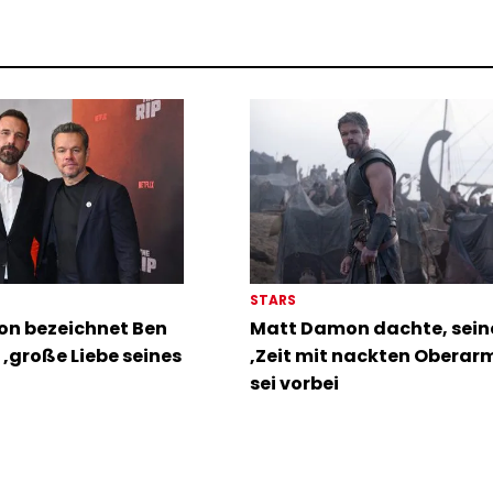
STARS
n bezeichnet Ben
Matt Damon dachte, sein
s ‚große Liebe seines
‚Zeit mit nackten Oberar
sei vorbei