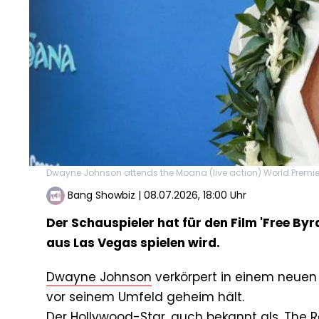
Dwayne Johnson attends the Moana (live action) World Premier
Bang Showbiz
|
08.07.2026, 18:00 Uhr
Der Schauspieler hat für den Film 'Free By
aus Las Vegas spielen wird.
Dwayne Johnson
verkörpert in einem neue
vor seinem Umfeld geheim hält.
Der Hollywood-Star, auch bekannt als ‚The Roc