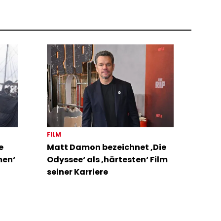
FILM
e
Matt Damon bezeichnet ‚Die
men‘
Odyssee‘ als ‚härtesten‘ Film
seiner Karriere