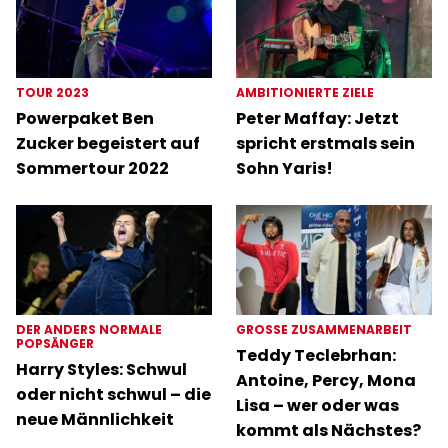
TOUR 2023
AMBITIONIERTE ZIELE
Powerpaket Ben
Peter Maffay: Jetzt
Zucker begeistert auf
spricht erstmals sein
Sommertour 2022
Sohn Yaris!
DER ANDERS NORMALE
GROSSE ZUSAMMENARBEIT
POPSÄNGER
Teddy Teclebrhan:
Harry Styles: Schwul
Antoine, Percy, Mona
oder nicht schwul – die
Lisa – wer oder was
neue Männlichkeit
kommt als Nächstes?