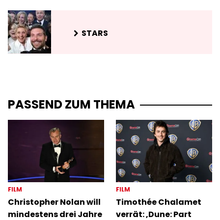
STARS
PASSEND ZUM THEMA
FILM
FILM
Christopher Nolan will
Timothée Chalamet
mindestens drei Jahre
verrät: ‚Dune: Part