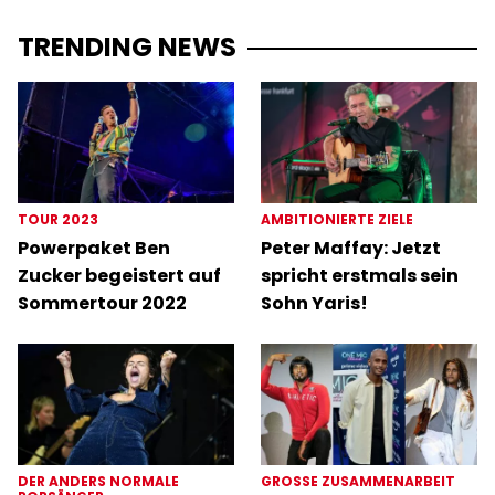
TRENDING NEWS
TOUR 2023
AMBITIONIERTE ZIELE
Powerpaket Ben
Peter Maffay: Jetzt
Zucker begeistert auf
spricht erstmals sein
Sommertour 2022
Sohn Yaris!
DER ANDERS NORMALE
GROSSE ZUSAMMENARBEIT