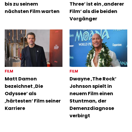
bis zu seinem
Three‘ ist ein ‚anderer
nächsten Film warten
Film‘ als die beiden
Vorgänger
FILM
FILM
Matt Damon
Dwayne ‚The Rock‘
bezeichnet ‚Die
Johnson spielt in
Odyssee‘ als
neuem Film einen
‚härtesten‘ Film seiner
Stuntman, der
Karriere
Demenzdiagnose
verbirgt