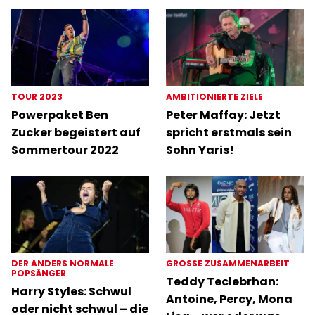
TOUR 2023
AMBITIONIERTE ZIELE
Powerpaket Ben
Peter Maffay: Jetzt
Zucker begeistert auf
spricht erstmals sein
Sommertour 2022
Sohn Yaris!
DER ANDERS NORMALE
GROSSE ZUSAMMENARBEIT
POPSÄNGER
Teddy Teclebrhan:
Harry Styles: Schwul
Antoine, Percy, Mona
oder nicht schwul – die