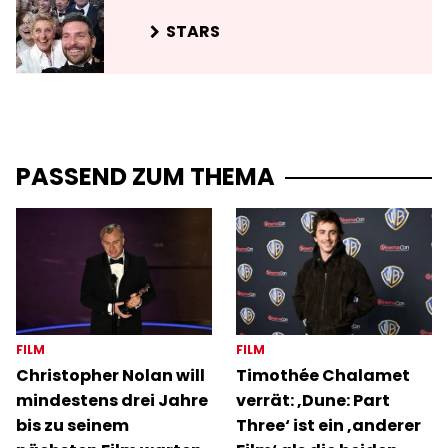
STARS
PASSEND ZUM THEMA
FILM
FILM
Christopher Nolan will
Timothée Chalamet
mindestens drei Jahre
verrät: ‚Dune: Part
bis zu seinem
Three‘ ist ein ‚anderer