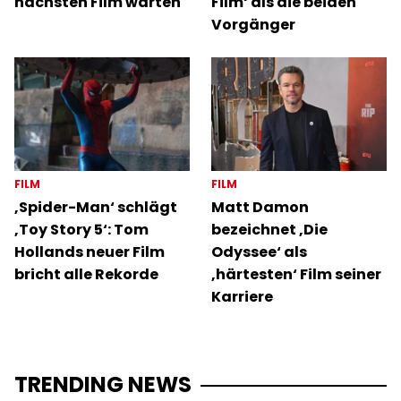
nächsten Film warten
Film‘ als die beiden
Vorgänger
FILM
FILM
‚Spider-Man‘ schlägt
Matt Damon
‚Toy Story 5‘: Tom
bezeichnet ‚Die
Hollands neuer Film
Odyssee‘ als
bricht alle Rekorde
‚härtesten‘ Film seiner
Karriere
TRENDING NEWS