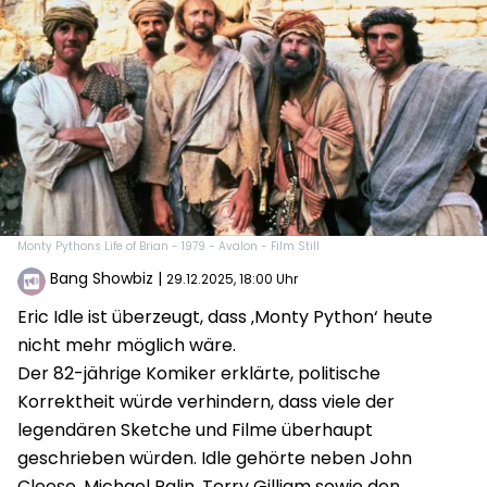
Monty Pythons Life of Brian - 1979 - Avalon - Film Still
Bang Showbiz
|
29.12.2025, 18:00 Uhr
Eric Idle ist überzeugt, dass ‚Monty Python‘ heute
nicht mehr möglich wäre.
Der 82-jährige Komiker erklärte, politische
Korrektheit würde verhindern, dass viele der
legendären Sketche und Filme überhaupt
geschrieben würden. Idle gehörte neben John
Cleese, Michael Palin, Terry Gilliam sowie den