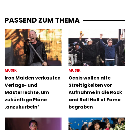
PASSEND ZUM THEMA
MUSIK
MUSIK
Iron Maiden verkaufen
Oasis wollen alte
Verlags- und
Streitigkeiten vor
Masterrechte, um
Aufnahme in die Rock
zukünftige Pläne
and Roll Hall of Fame
‚anzukurbeln‘
begraben