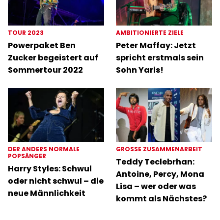
TOUR 2023
AMBITIONIERTE ZIELE
Powerpaket Ben
Peter Maffay: Jetzt
Zucker begeistert auf
spricht erstmals sein
Sommertour 2022
Sohn Yaris!
DER ANDERS NORMALE
GROSSE ZUSAMMENARBEIT
POPSÄNGER
Teddy Teclebrhan:
Harry Styles: Schwul
Antoine, Percy, Mona
oder nicht schwul – die
Lisa – wer oder was
neue Männlichkeit
kommt als Nächstes?