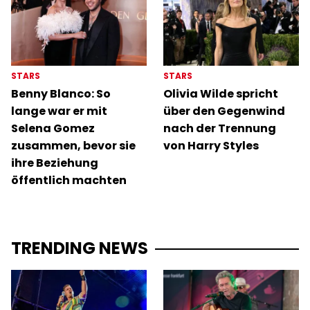
STARS
STARS
Benny Blanco: So
Olivia Wilde spricht
lange war er mit
über den Gegenwind
Selena Gomez
nach der Trennung
zusammen, bevor sie
von Harry Styles
ihre Beziehung
öffentlich machten
TRENDING NEWS