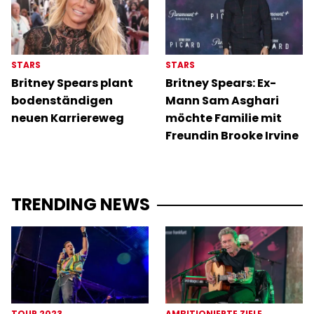
STARS
STARS
Britney Spears plant
Britney Spears: Ex-
bodenständigen
Mann Sam Asghari
neuen Karriereweg
möchte Familie mit
Freundin Brooke Irvine
TRENDING NEWS
TOUR 2023
AMBITIONIERTE ZIELE