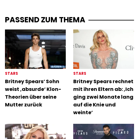
PASSEND ZUM THEMA
STARS
STARS
Britney Spears‘ Sohn
Britney Spears rechnet
weist ‚absurde‘ Klon-
mit ihren Eltern ab: ‚Ich
Theorien über seine
ging zwei Monate lang
Mutter zurück
auf die Knie und
weinte‘