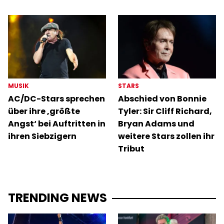
MUSIK
STARS
AC/DC-Stars sprechen
Abschied von Bonnie
über ihre ‚größte
Tyler: Sir Cliff Richard,
Angst‘ bei Auftritten in
Bryan Adams und
ihren Siebzigern
weitere Stars zollen ihr
Tribut
TRENDING NEWS