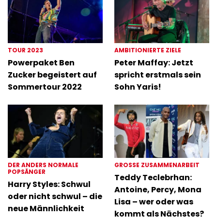
TOUR 2023
AMBITIONIERTE ZIELE
Powerpaket Ben
Peter Maffay: Jetzt
Zucker begeistert auf
spricht erstmals sein
Sommertour 2022
Sohn Yaris!
DER ANDERS NORMALE
GROSSE ZUSAMMENARBEIT
POPSÄNGER
Teddy Teclebrhan:
Harry Styles: Schwul
Antoine, Percy, Mona
oder nicht schwul – die
Lisa – wer oder was
neue Männlichkeit
kommt als Nächstes?