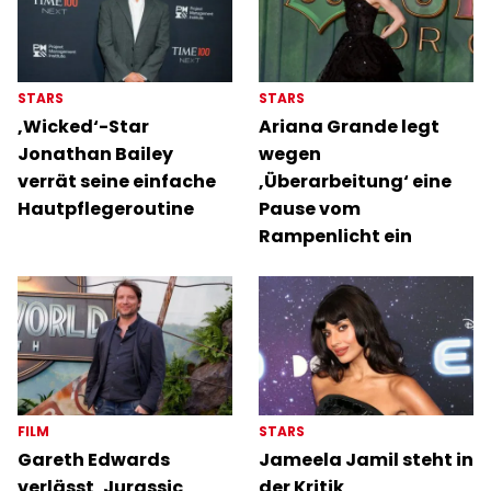
STARS
STARS
‚Wicked‘-Star
Ariana Grande legt
Jonathan Bailey
wegen
verrät seine einfache
‚Überarbeitung‘ eine
Hautpflegeroutine
Pause vom
Rampenlicht ein
FILM
STARS
Gareth Edwards
Jameela Jamil steht in
verlässt ‚Jurassic
der Kritik