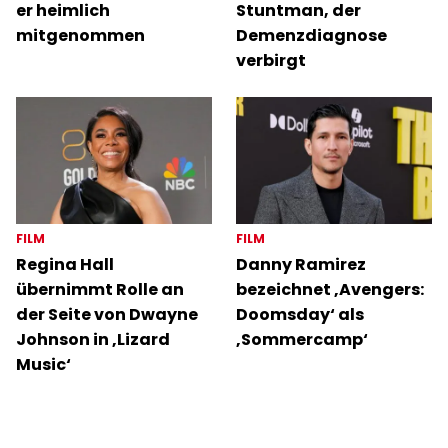
er heimlich
Stuntman, der
mitgenommen
Demenzdiagnose
verbirgt
FILM
FILM
Regina Hall
Danny Ramirez
übernimmt Rolle an
bezeichnet ‚Avengers:
der Seite von Dwayne
Doomsday‘ als
Johnson in ‚Lizard
‚Sommercamp‘
Music‘