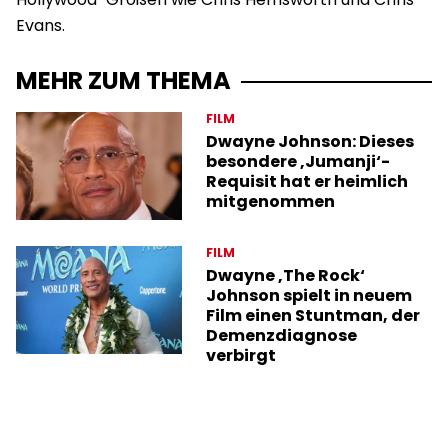
Evans.
MEHR ZUM THEMA
FILM
Dwayne Johnson: Dieses
besondere ‚Jumanji‘-
Requisit hat er heimlich
mitgenommen
FILM
Dwayne ‚The Rock‘
Johnson spielt in neuem
Film einen Stuntman, der
Demenzdiagnose
verbirgt