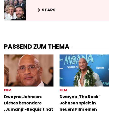
STARS
PASSEND ZUM THEMA
FILM
FILM
Dwayne Johnson:
Dwayne ‚The Rock‘
Dieses besondere
Johnson spielt in
‚Jumanji‘-Requisit hat
neuem Film einen