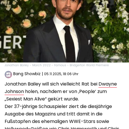
Jonathan Bailey - March 2022 - Famous - Bridgerton World Premiere
Bang Showbiz
|
05.11.2025, 18:06 Uhr
Jonathan Bailey will sich vielleicht Rat bei
Dwayne
Johnson
holen, nachdem er von ‚People‘ zum
„Sexiest Man Alive“ gekürt wurde.
Der 37-jährige Schauspieler ziert die diesjährige
Ausgabe des Magazins und tritt damit in die
Fußstapfen des ehemaligen WWE-Stars sowie
Hollywood-Größen wie Chris Hemsworth und Chris