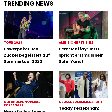
TRENDING NEWS
TOUR 2023
AMBITIONIERTE ZIELE
Powerpaket Ben
Peter Maffay: Jetzt
Zucker begeistert auf
spricht erstmals sein
Sommertour 2022
Sohn Yaris!
DER ANDERS NORMALE
GROSSE ZUSAMMENARBEIT
POPSÄNGER
Teddy Teclebrhan:
Harry Styles: Schwul