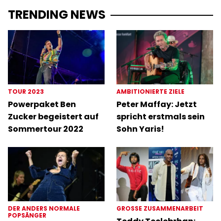
TRENDING NEWS
TOUR 2023
AMBITIONIERTE ZIELE
Powerpaket Ben
Peter Maffay: Jetzt
Zucker begeistert auf
spricht erstmals sein
Sommertour 2022
Sohn Yaris!
DER ANDERS NORMALE
GROSSE ZUSAMMENARBEIT
POPSÄNGER