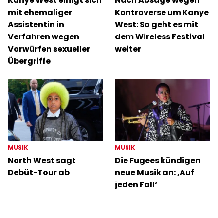
Kanye West einigt sich
Nach Absage wegen
mit ehemaliger
Kontroverse um Kanye
Assistentin in
West: So geht es mit
Verfahren wegen
dem Wireless Festival
Vorwürfen sexueller
weiter
Übergriffe
MUSIK
MUSIK
North West sagt
Die Fugees kündigen
Debüt-Tour ab
neue Musik an: ‚Auf
jeden Fall‘