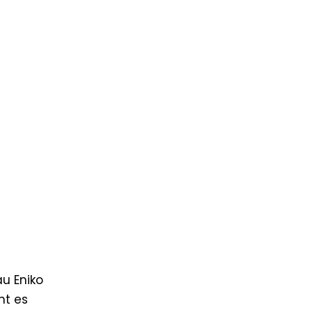
au Eniko
ht es