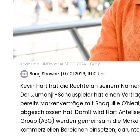
Kevin Hart - IMDboat At SDCC 2024 - Getty
Bang Showbiz
|
07.01.2026, 11:00 Uhr
Kevin Hart hat die Rechte an seinem Namen
Der ‚Jumanji‘-Schauspieler hat einen Vertr
bereits Markenverträge mit Shaquille O’N
abgeschlossen hat. Damit wird Hart Anteils
Group (ABG) werden gemeinsam die Marke „K
kommerziellen Bereichen einsetzen, darunter