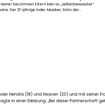
 seiner berühmten Eltern kein so „selbstbewusster“
wäre. Der 21-jährige Indie-Musiker, Sohn der
gende Sir David Beckham und des Spice Girls-Stars
oria Beckham, hat verraten, welche Ratschläge
fstieg geprägt haben, während seine Musikkarriere
 Fahrt aufnimmt. Bei einem Auftritt bei ‚SiriusXM
Kinder Hendrix (18) und Heaven (20) und mit seiner Fr
sagte in einer Erklärung: „Bei dieser Partnerschaft ge