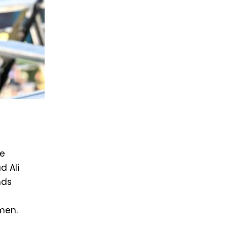
ie
d Ali
nds
men.