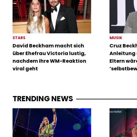
STARS
MUSIK
David Beckham macht sich
Cruz Beck
über Ehefrau Victoria lustig,
Anleitung
nachdem ihre WM-Reaktion
Eltern wäre
viral geht
’selbstbew
TRENDING NEWS