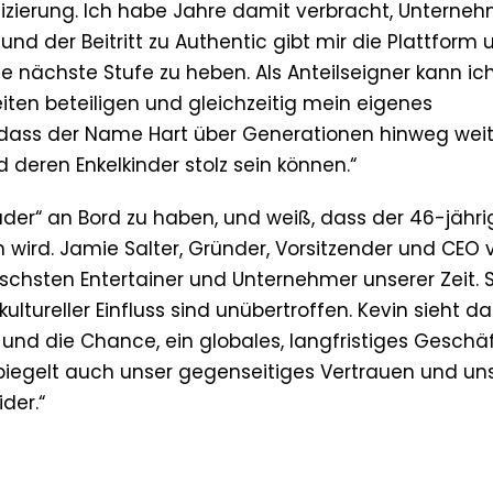
zierung. Ich habe Jahre damit verbracht, Unterne
nd der Beitritt zu Authentic gibt mir die Plattform 
ie nächste Stufe zu heben. Als Anteilseigner kann ic
iten beteiligen und gleichzeitig mein eigenes
dass der Name Hart über Generationen hinweg weit
 deren Enkelkinder stolz sein können.“
eader“ an Bord zu haben, und weiß, dass der 46-jähri
 wird. Jamie Salter, Gründer, Vorsitzender und CEO 
ischsten Entertainer und Unternehmer unserer Zeit. 
ultureller Einfluss sind unübertroffen. Kevin sieht da
 und die Chance, ein globales, langfristiges Geschä
spiegelt auch unser gegenseitiges Vertrauen und un
der.“