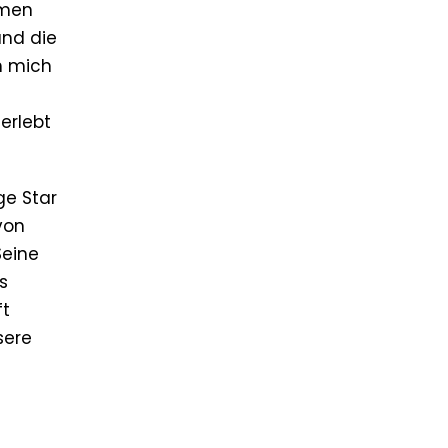
hmen
und die
h mich
erlebt
ge Star
von
Seine
s
ft
sere