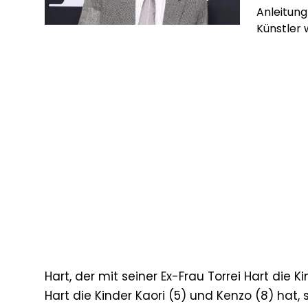
Anleitung
Künstler 
Fußballle
Lady Vict
seinen Au
zunehmend
Hits […]
Hart, der mit seiner Ex-Frau Torrei Hart die 
Hart die Kinder Kaori (5) und Kenzo (8) hat, 