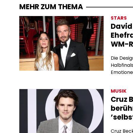
MEHR ZUM THEMA
STARS
David
Ehefra
WM-Re
Die Desig
Halbfinal
Emotionen
MUSIK
Cruz 
berüh
’selb
Cruz Beck