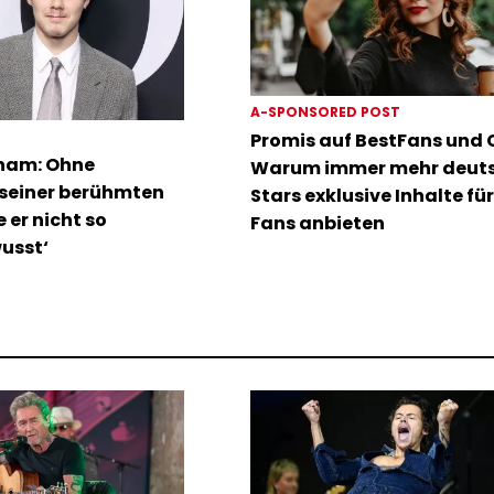
A-SPONSORED POST
Promis auf BestFans und C
ham: Ohne
Warum immer mehr deut
 seiner berühmten
Stars exklusive Inhalte für
 er nicht so
Fans anbieten
usst‘