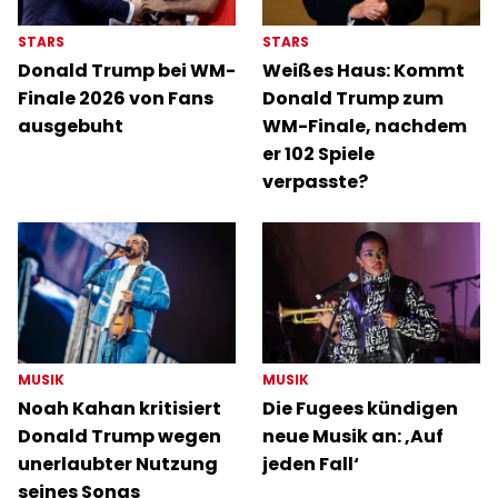
STARS
STARS
Donald Trump bei WM-
Weißes Haus: Kommt
Finale 2026 von Fans
Donald Trump zum
ausgebuht
WM-Finale, nachdem
er 102 Spiele
verpasste?
MUSIK
MUSIK
Noah Kahan kritisiert
Die Fugees kündigen
Donald Trump wegen
neue Musik an: ‚Auf
unerlaubter Nutzung
jeden Fall‘
seines Songs