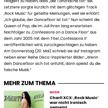
reagiert zu haben, dass „die Tanzfläche tot“ sei.
Letztere sorgte kürzlich mit dem glitchigen Track
‚Rock Music‘ für geteilte Meinungen, weil sie erklärt:
„Ich glaube, der Dancefloor ist tot.“ Nun scheint die
Queen of Pop, die im Juli ihren lang erwarteten
Nachfolger zu ‚Confessions on a Dance Floor‘ aus
dem Jahr 2005 mit dem Titel ‚Confessions II‘
veröffentlichen wird, zurückgeschlagen zu haben.
Am Donnerstag (20. Mai) schrieb sie auf Instagram
neben einer Reihe Disco-inspirierter Bilder: „Wenn
dein Dancefloor sich tot anfühlt, dann spielst du die
falsche Musik.“
MEHR ZUM THEMA
MUSIK
Charli XCX: ‚Rock Music‘
war nicht ironisch
gemeint