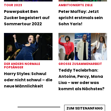
TOUR 2023
AMBITIONIERTE ZIELE
Powerpaket Ben
Peter Maffay: Jetzt
Zucker begeistert auf
spricht erstmals sein
Sommertour 2022
Sohn Yaris!
DER ANDERS NORMALE
GROSSE ZUSAMMENARBEIT
POPSÄNGER
Teddy Teclebrhan:
Harry Styles: Schwul
Antoine, Percy, Mona
oder nicht schwul – die
Lisa – wer oder was
neue Männlichkeit
kommt als Nächstes?
ZUM SEITENANFANG