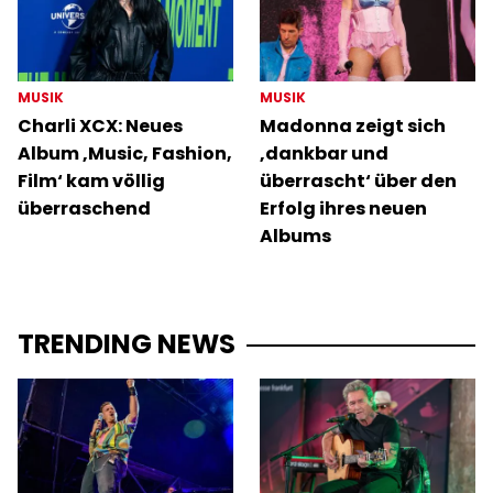
MUSIK
MUSIK
Charli XCX: Neues
Madonna zeigt sich
Album ‚Music, Fashion,
‚dankbar und
Film‘ kam völlig
überrascht‘ über den
überraschend
Erfolg ihres neuen
Albums
TRENDING NEWS