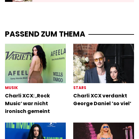
PASSEND ZUM THEMA
MUSIK
STARS
Charli XCX: ‚Rock
Charli XCX verdankt
Music‘ war nicht
George Daniel ’so viel‘
ironisch gemeint