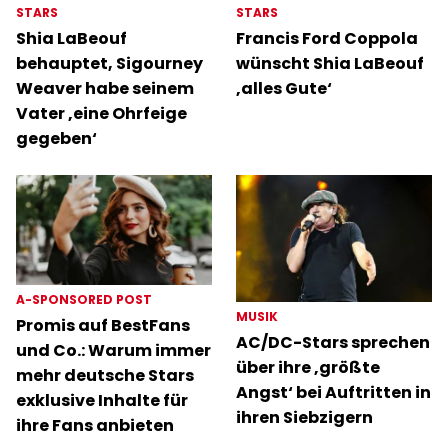
STARS
STARS
Shia LaBeouf
Francis Ford Coppola
behauptet, Sigourney
wünscht Shia LaBeouf
Weaver habe seinem
‚alles Gute‘
Vater ‚eine Ohrfeige
gegeben‘
A-SPONSORED POST
MUSIK
Promis auf BestFans
AC/DC-Stars sprechen
und Co.: Warum immer
über ihre ‚größte
mehr deutsche Stars
Angst‘ bei Auftritten in
exklusive Inhalte für
ihren Siebzigern
ihre Fans anbieten