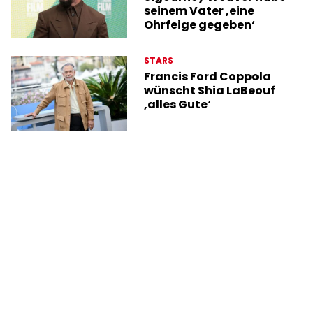
seinem Vater ‚eine
Ohrfeige gegeben‘
STARS
Francis Ford Coppola
wünscht Shia LaBeouf
‚alles Gute‘