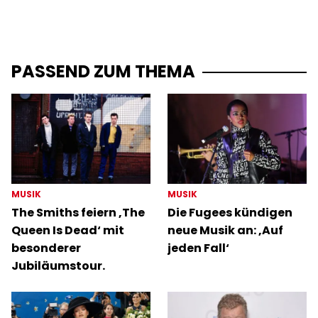
PASSEND ZUM THEMA
MUSIK
MUSIK
The Smiths feiern ‚The
Die Fugees kündigen
Queen Is Dead‘ mit
neue Musik an: ‚Auf
besonderer
jeden Fall‘
Jubiläumstour.