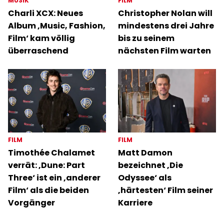
MUSIK
FILM
Charli XCX: Neues
Christopher Nolan will
Album ‚Music, Fashion,
mindestens drei Jahre
Film‘ kam völlig
bis zu seinem
überraschend
nächsten Film warten
FILM
FILM
Timothée Chalamet
Matt Damon
verrät: ‚Dune: Part
bezeichnet ‚Die
Three‘ ist ein ‚anderer
Odyssee‘ als
Film‘ als die beiden
‚härtesten‘ Film seiner
Vorgänger
Karriere