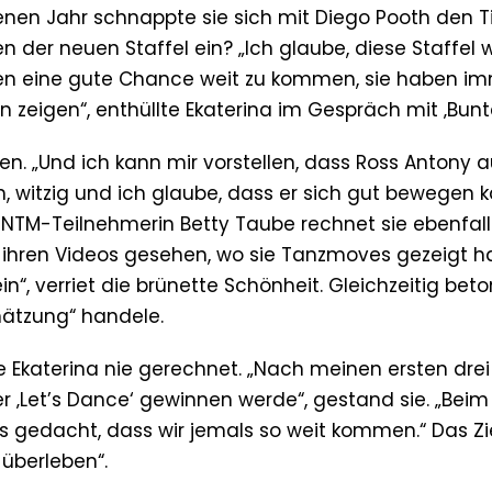
genen Jahr schnappte sie sich mit Diego Pooth den Ti
n der neuen Staffel ein? „Ich glaube, diese Staffel 
haben eine gute Chance weit zu kommen, sie haben i
zeigen“, enthüllte Ekaterina im Gespräch mit ‚Bunte
n. „Und ich kann mir vorstellen, dass Ross Antony 
h, witzig und ich glaube, dass er sich gut bewegen k
x-GNTM-Teilnehmerin Betty Taube rechnet sie ebenfal
 ihren Videos gesehen, wo sie Tanzmoves gezeigt ha
n“, verriet die brünette Schönheit. Gleichzeitig beton
hätzung“ handele.
e Ekaterina nie gerechnet. „Nach meinen ersten dre
 ‚Let’s Dance‘ gewinnen werde“, gestand sie. „Beim
s gedacht, dass wir jemals so weit kommen.“ Das Zi
 überleben“.