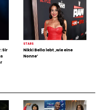
STARS
 Sir
Nikki Bella lebt ‚wie eine
ms
Nonne‘
hr