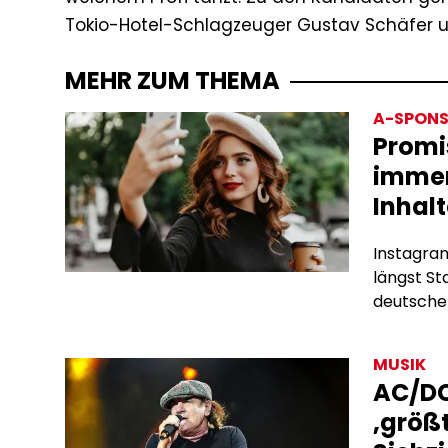
Tokio-Hotel-Schlagzeuger Gustav Schäfer u
MEHR ZUM THEMA
A-SPONS
Promi
immer
Inhalt
Instagram
längst S
deutschen
Subscrip
bieten si
MUSIK
Algorith
AC/DC
Werbevert
‚größt
hinter de