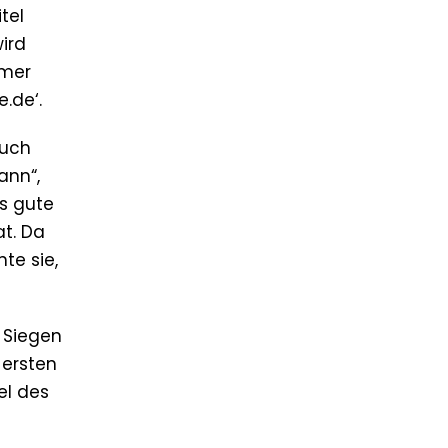
tel
wird
mmer
.de‘.
auch
ann“,
ls gute
t. Da
te sie,
i Siegen
 ersten
el des