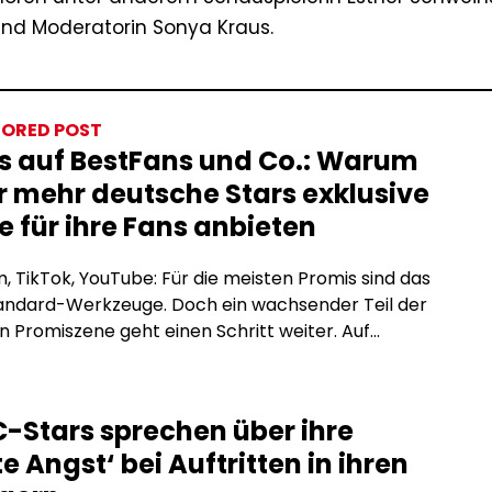
nd Moderatorin Sonya Kraus.
ORED POST
s auf BestFans und Co.: Warum
 mehr deutsche Stars exklusive
e für ihre Fans anbieten
, TikTok, YouTube: Für die meisten Promis sind das
tandard-Werkzeuge. Doch ein wachsender Teil der
 Promiszene geht einen Schritt weiter. Auf
tion-Plattformen wie BestFans oder OnlyFans
e exklusive Inhalte direkt für zahlende Fans an, ohne
men, ohne Reichweitenbeschränkungen und ohne
-Stars sprechen über ihre
räge, die den Inhalt einschränken. Was steckt
e Angst‘ bei Auftritten in ihren
m Trend, und warum […]