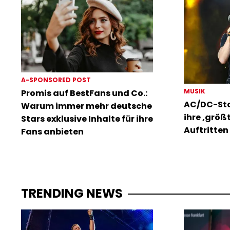
A-SPONSORED POST
MUSIK
Promis auf BestFans und Co.:
AC/DC-Sta
Warum immer mehr deutsche
ihre ‚größ
Stars exklusive Inhalte für ihre
Auftritten 
Fans anbieten
TRENDING NEWS