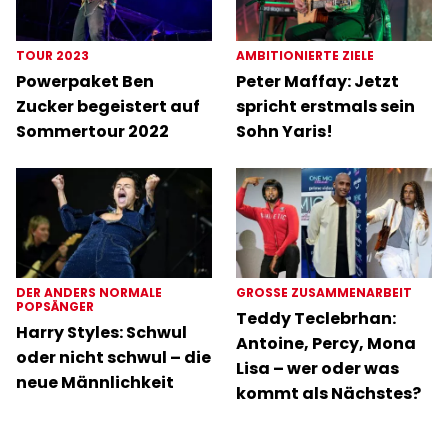
TOUR 2023
AMBITIONIERTE ZIELE
Powerpaket Ben
Peter Maffay: Jetzt
Zucker begeistert auf
spricht erstmals sein
Sommertour 2022
Sohn Yaris!
DER ANDERS NORMALE
GROSSE ZUSAMMENARBEIT
POPSÄNGER
Teddy Teclebrhan:
Harry Styles: Schwul
Antoine, Percy, Mona
oder nicht schwul – die
Lisa – wer oder was
neue Männlichkeit
kommt als Nächstes?