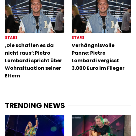
STARS
STARS
‚Die schaffen es da
Verhängnisvolle
nicht raus‘: Pietro
Panne: Pietro
Lombardi spricht über
Lombardi vergisst
Wohnsituation seiner
3.000 Euro im Flieger
Eltern
TRENDING NEWS